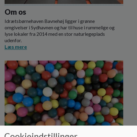
o
l
Om os
d
Idrætsbørnehaven Bavnehøj ligger i grønne
e
omgivelser i Sydhavnen og har til huse i rummelige og
t
lyse lokaler fra 2014 med en stor naturlegeplads
udenfor.
Læs mere
Cookieindstillinger