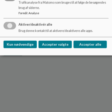
Trafikanalyse fra Matomo som bruges til at følge de besøgendes
brug af siderne.
Formål
:
Analyse
Aktiver/deaktivér alle
Barn i Idrætsinstitutionen
Brug denne kontakt til at aktivere/deaktivere alle apps.
Bavnehøj
Pædagogisk idræt er en integreret del af
Kun nødvendige
Accepter valgte
Accepter alle
pædagogiken i børnehaven.
Læs mere