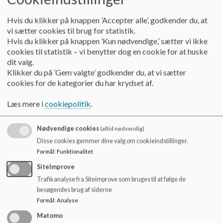
Hvis du klikker på knappen ’Accepter alle’, godkender du, at
vi sætter cookies til brug for statistik.
Hvem er vi?
Hvis du klikker på knappen ’Kun nødvendige,’ sætter vi ikke
Velkommen til Bavnehøj Idrætsinstitution! Vi er en
cookies til statistik – vi benytter dog en cookie for at huske
idrætscertificeret børnehave, der ligger i grønne
dit valg.
omgivelser i Sydhavnen med Vestre Kirkegård som
Klikker du på ’Gem valgte’ godkender du, at vi sætter
vores nærmeste nabo.
cookies for de kategorier du har krydset af.
Læs mere
Læs mere i
cookiepolitik
.
Nødvendige cookies
(altid nødvendig)
Disse cookies gemmer dine valg om cookieindstillinger.
Formål
:
Funktionalitet
SiteImprove
Trafikanalyse fra Siteimprove som bruges til at følge de
besøgendes brug af siderne
Formål
:
Analyse
Matomo